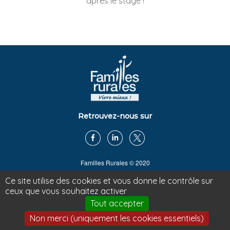
après le stage !
Retrouvez-nous sur
Familles Rurales © 2020
www.ruralmouv.fr
|
www.famillesrurales.org
Ce site utilise des cookies et vous donne le contrôle sur
www.webdesfamilles.fr
|
tiers-lieux.famillesrurales.org
ceux que vous souhaitez activer
Recrutement
Tout accepter
Contact
|
Mentions légales
Non merci (uniquement les cookies essentiels)