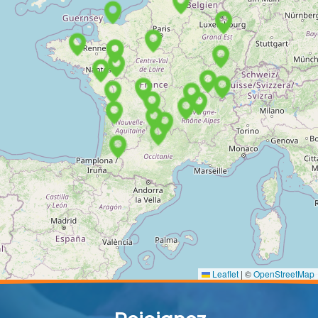
Leaflet
|
©
OpenStreetMap