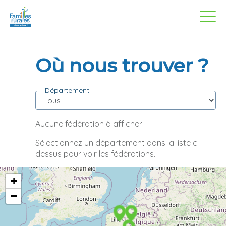
Panneau de gestion des cookies
Aller
au
contenu
principal
Où nous trouver ?
Département
Aucune fédération à afficher.
Sélectionnez un département dans la liste ci-
dessus pour voir les fédérations.
Carte des fédérations Familles Rurales
+
−