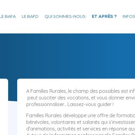
Aller
au
LE BAFA
LE BAFD
QUI SOMMES-NOUS
ET APRÈS ?
INFOS
contenu
principal
A Familles Rurales, le champ des possibles est in
peut susciter des vocations, et vous donner env
professionnaliser... Laissez-vous guider !
Familles Rurales développe une offre de formatio
bénévoles, volontaires et salariés qui s’investiss
d’animations, activités et services en réponse au