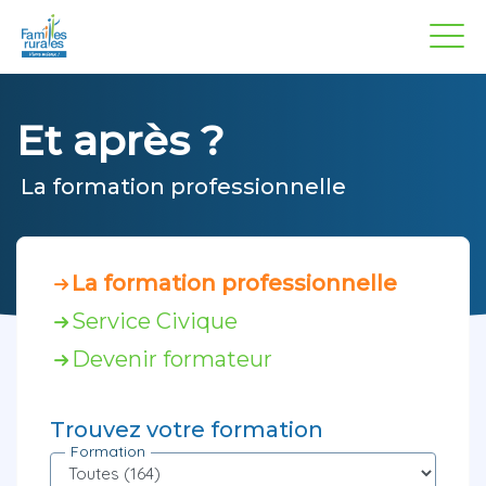
Panneau de gestion des cookies
Aller
au
contenu
principal
Et après ?
La formation professionnelle
La formation professionnelle
Service Civique
Devenir formateur
Trouvez votre formation
Formation