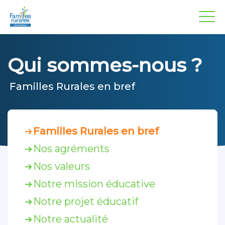
Panneau de gestion des cookies
Aller
au
contenu
principal
Qui sommes-nous ?
Familles Rurales en bref
Familles Rurales en bref
Nos agréments
Nos valeurs
Notre mission éducative
Notre projet éducatif
Notre actualité