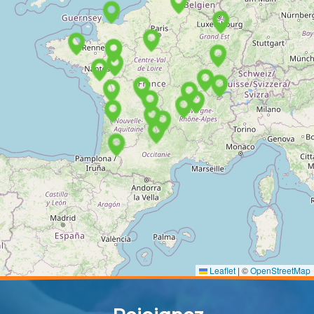
Leaflet
|
©
OpenStreetMap