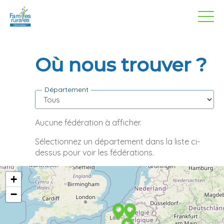
Panneau de gestion des cookies
Aller
au
contenu
principal
Où nous trouver ?
Département
Aucune fédération à afficher.
Sélectionnez un département dans la liste ci-
dessus pour voir les fédérations.
Carte des fédérations Familles Rurales
+
−