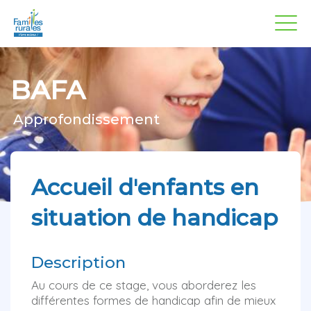
Panneau de gestion des cookies
Aller
au
contenu
principal
BAFA
Approfondissement
Accueil d'enfants en
situation de handicap
Description
Au cours de ce stage, vous aborderez les
différentes formes de handicap afin de mieux