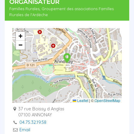
ORGANISATEUR
Familles Rurales, Groupement des associations Familles
Rurales de l'Ardèche
+
−
Leaflet
|
©
OpenStreetMap
37 rue Boissy d Anglas
07100 ANNONAY
04.75.32.19.58
Email