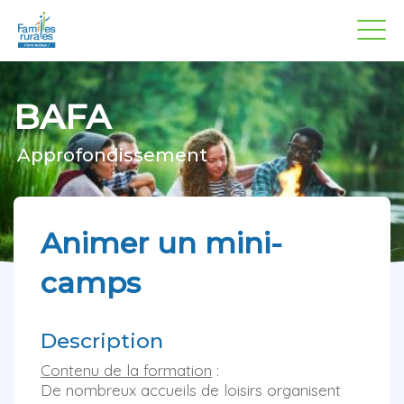
Panneau de gestion des cookies
Aller
au
contenu
principal
BAFA
Approfondissement
Animer un mini-
camps
Description
Contenu de la formation
:
De nombreux accueils de loisirs organisent