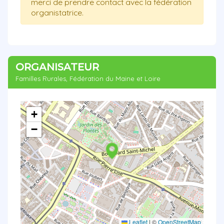
merci de prendre contact avec la fédération
organistatrice.
ORGANISATEUR
Familles Rurales, Fédération du Maine et Loire
+
−
Leaflet
|
©
OpenStreetMap