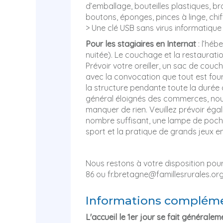
d’emballage, bouteilles plastiques, br
boutons, éponges, pinces à linge, chif
> Une clé USB sans virus informatique
Pour les stagiaires en Internat
: l’héb
nuitée). Le couchage et la restauratio
Prévoir votre oreiller, un sac de couc
avec la convocation que tout est four
la structure pendante toute la durée 
général éloignés des commerces, nous
manquer de rien. Veuillez prévoir éga
nombre suffisant, une lampe de poch
sport et la pratique de grands jeux en
Nous restons à votre disposition pou
86 ou fr.bretagne@famillesrurales.or
Informations compléme
L'accueil
le 1er jour se fait générale