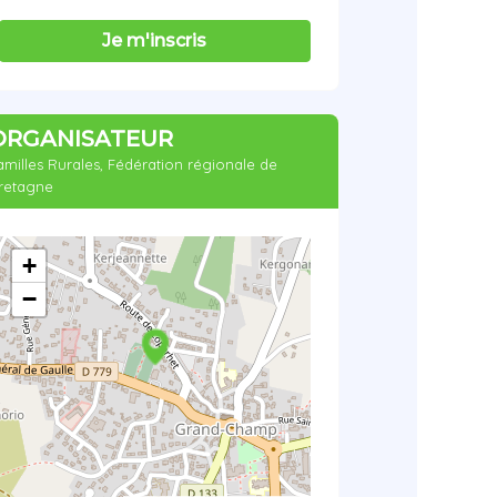
Je m'inscris
ORGANISATEUR
amilles Rurales, Fédération régionale de
retagne
+
−