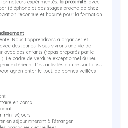
s formateurs expérimentés,
la proximité
, avec
t par téléphone et des stages proche de chez
ociation reconnue et habilité pour la formation
ndissement
:
tente. Nous t’apprendrons à organiser et
avec des jeunes. Nous vivrons une vie de
ur avec des enfants (repas préparés par le
..). Le cadre de verdure exceptionnel du lieu
eux extérieurs. Des activités nature sont aussi
 pour agrémenter le tout, de bonnes veillées
ent
entaire en camp
onomat
n mini-séjours
r en séjour itinérant à l’étranger
s grands jeux et veillées.