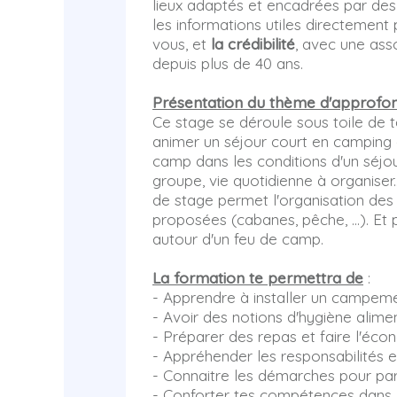
lieux adaptés et encadrées par de
les informations utiles directemen
vous, et
la crédibilité
, avec une ass
depuis plus de 40 ans.
Présentation du thème d'approfo
Ce stage se déroule sous toile de 
animer un séjour court en camping 
camp dans les conditions d'un séjo
groupe, vie quotidienne à organiser.
de stage permet l'organisation des j
proposées (cabanes, pêche, ...). Et
autour d'un feu de camp.
La formation te permettra de
:
- Apprendre à installer un campem
- Avoir des notions d'hygiène alim
- Préparer des repas et faire l'éc
- Appréhender les responsabilités e
- Connaitre les démarches pour parti
- Conforter tes compétences dans le