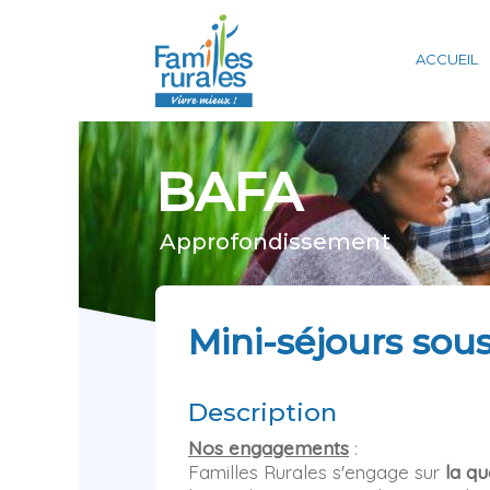
Panneau de gestion des cookies
ACCUEIL
BAFA
Approfondissement
Mini-séjours sou
Description
Nos engagements
:
Familles Rurales s'engage sur
la qu