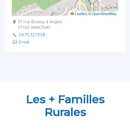
Leaflet
|
©
OpenStreetMap
37 rue Boissy d Anglas
07100 ANNONAY
04.75.32.19.58
Email
Les + Familles
Rurales