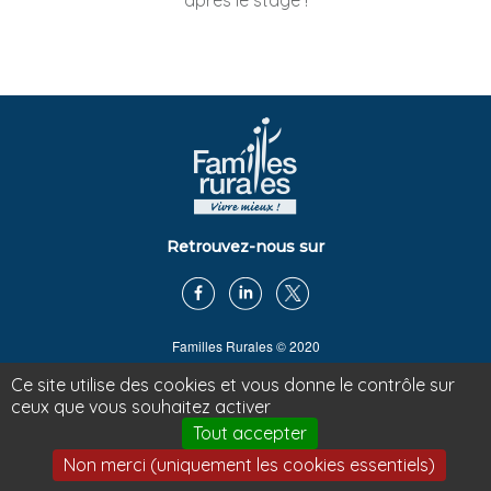
après le stage !
Retrouvez-nous sur
Familles Rurales © 2020
www.ruralmouv.fr
|
www.famillesrurales.org
Ce site utilise des cookies et vous donne le contrôle sur
www.webdesfamilles.fr
|
tiers-lieux.famillesrurales.org
ceux que vous souhaitez activer
Recrutement
Tout accepter
Contact
|
Mentions légales
Non merci (uniquement les cookies essentiels)