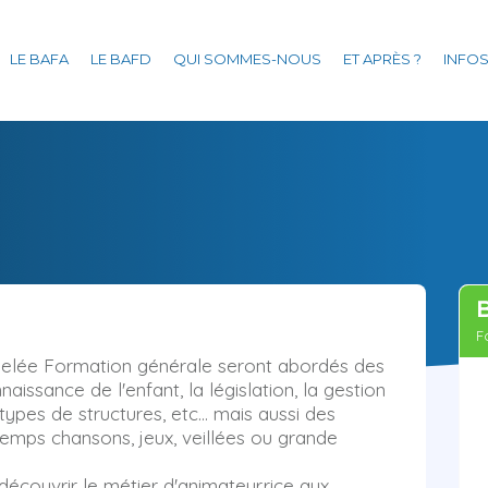
Aller
au
LE BAFA
LE BAFD
QUI SOMMES-NOUS
ET APRÈS ?
INFOS
contenu
principal
F
pelée Formation générale seront abordés des
aissance de l'enfant, la législation, la gestion
 types de structures, etc... mais aussi des
emps chansons, jeux, veillées ou grande
découvrir le métier d'animateur.rice aux