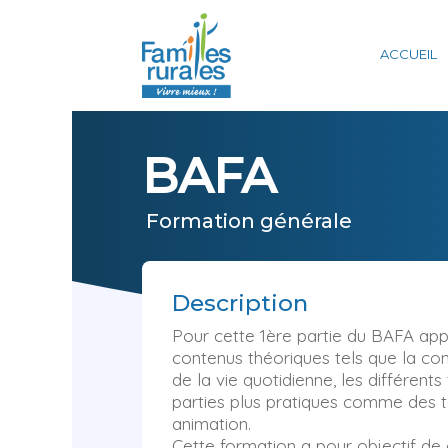
Panneau de gestion des cookies
ACCUEIL
BAFA
Formation générale
Description
Pour cette 1ère partie du BAFA ap
contenus théoriques tels que la conn
de la vie quotidienne, les différents
parties plus pratiques comme des t
animation.
Cette formation a pour objectif de 