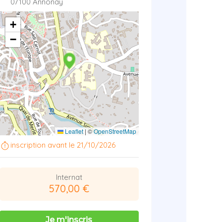
07100 Annonay
+
−
Leaflet
|
©
OpenStreetMap
inscription avant le 21/10/2026
Internat
570,00 €
Je m'inscris