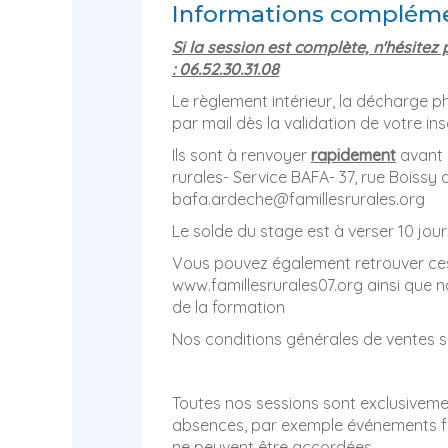
Informations compléme
Si la session est complète, n'hésitez 
: 06.52.30.31.08
Le règlement intérieur, la décharge p
par mail dès la validation de votre ins
Ils sont à renvoyer
rapidement
avant l
rurales- Service BAFA- 37, rue Boissy
bafa.ardeche@famillesrurales.org
Le solde du stage est à verser 10 jour
Vous pouvez également retrouver ces
www.famillesrurales07.org ainsi que n
de la formation
Nos conditions générales de ventes so
Toutes nos sessions sont exclusivemen
absences, par exemple événements fa
ne peuvent être accordées.