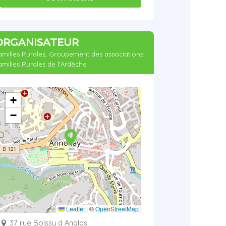
ORGANISATEUR
amilles Rurales, Groupement des associations
amilles Rurales de l'Ardèche
+
−
Leaflet
|
©
OpenStreetMap
37 rue Boissy d Anglas