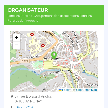
ORGANISATEUR
Familles Rurales, Groupement des associations Familles
Rurales de l'Ardèche
+
−
Leaflet
|
©
OpenStreetMap
37 rue Boissy d Anglas
07100 ANNONAY
04.75.32.19.58