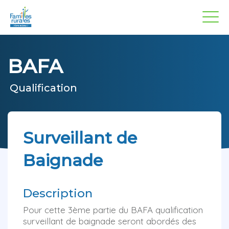
Panneau de gestion des cookies
Aller
au
contenu
principal
BAFA
Qualification
Surveillant de
Baignade
Description
Pour cette 3ème partie du BAFA qualification
surveillant de baignade seront abordés des