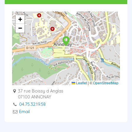
+
−
Leaflet
|
©
OpenStreetMap
37 rue Boissy d Anglas
07100 ANNONAY
04.75.32.19.58
Email