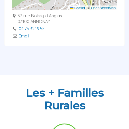
Leaflet
|
©
OpenStreetMap
37 rue Boissy d Anglas
07100 ANNONAY
04.75.32.19.58
Email
Les + Familles
Rurales