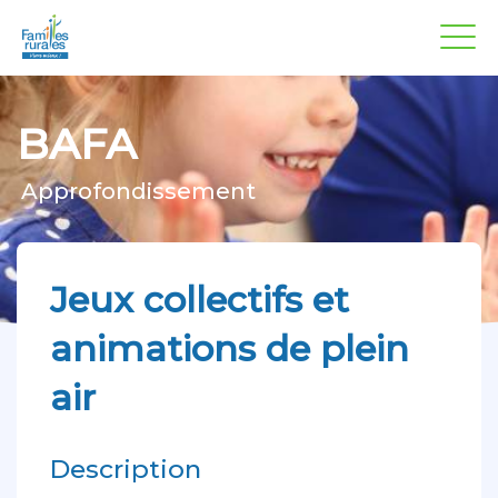
Panneau de gestion des cookies
Aller
au
contenu
principal
BAFA
Approfondissement
Jeux collectifs et
animations de plein
air
Description