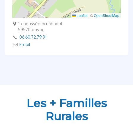
Leaflet
|
©
OpenStreetMap
1 chaussée brunehaut
59570 bavay
06.60.72.79.91
Email
Les + Familles
Rurales