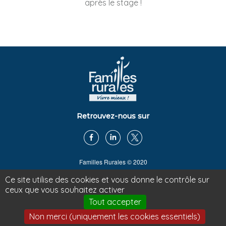
après le stage !
Retrouvez-nous sur
Familles Rurales © 2020
www.ruralmouv.fr
|
www.famillesrurales.org
Ce site utilise des cookies et vous donne le contrôle sur
www.webdesfamilles.fr
|
tiers-lieux.famillesrurales.org
ceux que vous souhaitez activer
Recrutement
Tout accepter
Contact
|
Mentions légales
Non merci (uniquement les cookies essentiels)