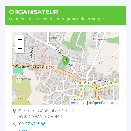
ORGANISATEUR
Familles Rurales, Fédération régionale de Bretagne
+
−
Leaflet
|
©
OpenStreetMap
32 rue du Général de Gaulle
56390 GRAND-CHAMP
02.97.69.13.86