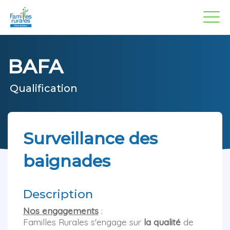
Panneau de gestion des cookies
Aller
au
contenu
principal
BAFA
Qualification
Surveillance des
baignades
Description
Nos engagements
:
Familles Rurales s'engage sur
la qualité
de