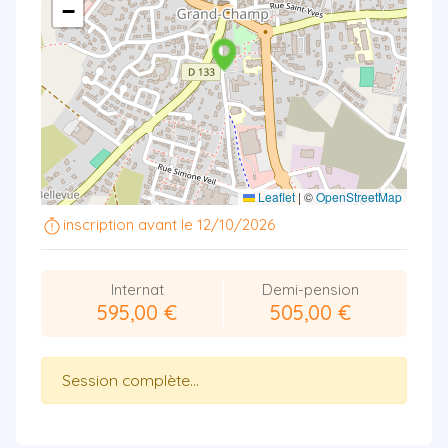
−
Leaflet
|
©
OpenStreetMap
inscription avant le 12/10/2026
Internat
Demi-pension
595,00 €
505,00 €
Session complète...