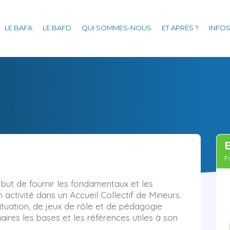
Aller
au
LE BAFA
LE BAFD
QUI SOMMES-NOUS
ET APRÈS ?
INFOS
contenu
principal
F
but de fournir les fondamentaux et les
 activité dans un Accueil Collectif de Mineurs.
ituation, de jeux de rôle et de pédagogie
aires les bases et les références utiles à son