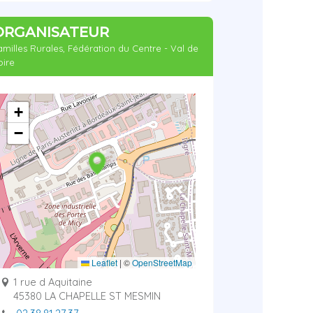
ORGANISATEUR
amilles Rurales, Fédération du Centre - Val de
oire
+
−
Leaflet
|
©
OpenStreetMap
1 rue d Aquitaine
45380 LA CHAPELLE ST MESMIN