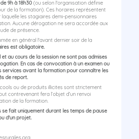
n de 9h à 18h30
(ou selon l'organisation définie
our de la formation). Ces horaires représentent
laquelle les stagiaires demi-pensionnaires
mation. Aucune dérogation ne sera accordée aux
tude de présence.
mée en général l'avant dernier soir de la
ires est obligatoire.
l et au cours de la session ne sont pas admises
rogation
.
En cas de convocation à un examen ou
 services avant la formation pour connaître les
s de report.
ools ou de produits illicites sont strictement
out contrevenant fera l’objet d’un renvoi
tion de la formation.
es se fait uniquement durant les temps de pause
ou d'un projet.
esrurales.org