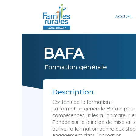
Panneau de gestion des cookies
ACCUEIL
BAFA
Formation générale
Description
Contenu de la formation
:
La formation générale Bafa a pour 
compétences utiles à l'animateur en
Fondée sur le principe de mise en s
active, la formation donne aux stagi
engagement dans l'animation.