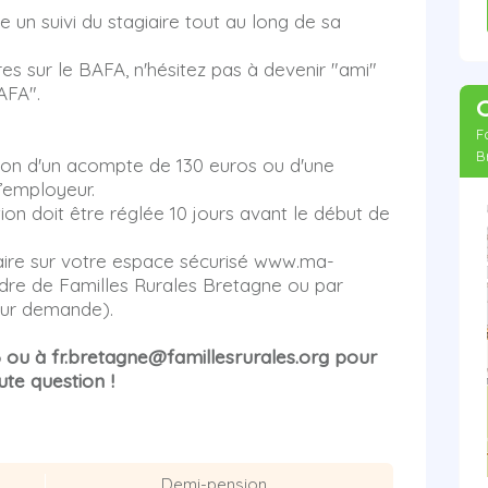
 un suivi du stagiaire tout au long de sa
res sur le BAFA, n'hésitez pas à devenir "ami"
AFA".
F
B
tion d'un acompte de 130 euros ou d'une
l’employeur.
ion doit être réglée 10 jours avant le début de
aire sur votre espace sécurisé www.ma-
rdre de Familles Rurales Bretagne ou par
sur demande).
6 ou à fr.bretagne@famillesrurales.org pour
ute question !
Demi-pension