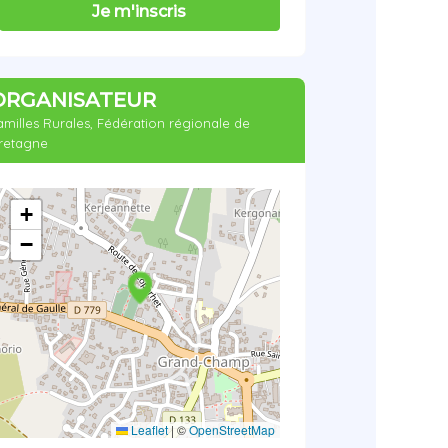
Je m'inscris
ORGANISATEUR
amilles Rurales, Fédération régionale de
retagne
+
−
Leaflet
|
©
OpenStreetMap