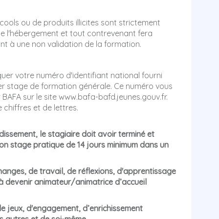
ools ou de produits illicites sont strictement
de l'hébergement et tout contrevenant fera
nt à une non validation de la formation.
diquer votre numéro d'identifiant national fourni
 1er stage de formation générale. Ce numéro vous
r BAFA sur le site www.bafa-bafd.jeunes.gouv.fr.
chiffres et de lettres.
issement, le stagiaire doit avoir terminé et
on stage pratique de 14 jours minimum dans un
anges, de travail, de réflexions, d'apprentissage
 devenir animateur/animatrice d’accueil
 de jeux, d'engagement, d’enrichissement
des autres et de soi-même.