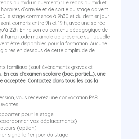
repas du midi uniquement) : Le repas du midi et
s horaires d’arrivée et de sortie du stage doivent
r où le stage commence à 9h30 et du dernier jour
ers sont compris entre 9h et 19 h, avec une soirée
qu'à 22h. En raison du contenu pédagogique de
nt l'amplitude maximale de présence sur laquelle
vent être disponibles pour la formation. Aucune
giaires en dessous de cette amplitude de
s familiaux (sauf événements graves et
s.
En cas d'examen scolaire (bac, partiel...), une
e acceptée. Contactez dans tous les cas la
session, vous recevrez une convocation PAR
ivantes :
t apporter pour le stage
 de coordonner vos déplacements)
ateurs (option)
er signé le 1er jour du stage