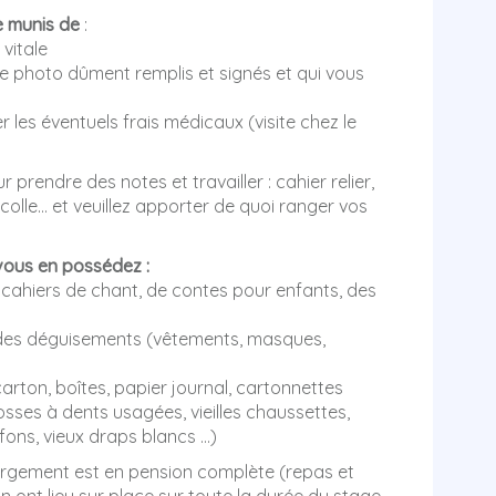
e munis de
:
 vitale
ge photo dûment remplis et signés et qui vous
 les éventuels frais médicaux (visite chez le
 prendre des notes et travailler : cahier relier,
 colle… et veuillez apporter de quoi ranger vos
vous en possédez :
es cahiers de chant, de contes pour enfants, des
 des déguisements (vêtements, masques,
carton, boîtes, papier journal, cartonnettes
osses à dents usagées, vieilles chaussettes,
fons, vieux draps blancs …)
ergement est en pension complète (repas et
n ont lieu sur place sur toute la durée du stage.