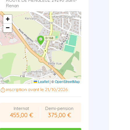
ROUTE DE MENGLEUZ 29290 Saint-
Renan
+
−
Leaflet
|
©
OpenStreetMap
inscription avant le 21/10/2026
Internat
Demi-pension
455,00 €
375,00 €