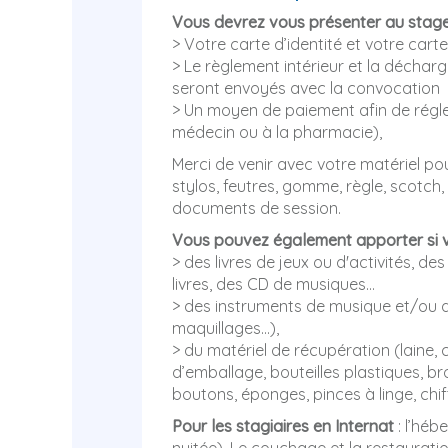
Vous devrez vous présenter au stag
> Votre carte d’identité et votre carte
> Le règlement intérieur et la déchar
seront envoyés avec la convocation
> Un moyen de paiement afin de régler
médecin ou à la pharmacie),
Merci de venir avec votre matériel pour
stylos, feutres, gomme, règle, scotch,
documents de session.
Vous pouvez également apporter si 
> des livres de jeux ou d'activités, d
livres, des CD de musiques…
> des instruments de musique et/ou
maquillages...),
> du matériel de récupération (laine, 
d’emballage, bouteilles plastiques, br
boutons, éponges, pinces à linge, chif
Pour les stagiaires en Internat
: l’héb
nuitée). Le couchage et la restauratio